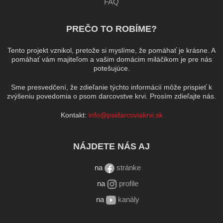
FAQ
PREČO TO ROBÍME?
Tento projekt vznikol, pretože si myslíme, že pomáhať je krásne. A
pomáhať vám majiteľom a vašim domácim miláčikom je pre nás
potešujúce.
Sme presvedčení, že zdieľanie týchto informácií môže prispieť k
zvýšeniu povedomia o psom darcovstve krvi. Prosím zdieľajte nás.
Kontakt:
info@psidarcoviakrvi.sk
NÁJDETE NÁS AJ
na
stránke
na
profile
na
kanály