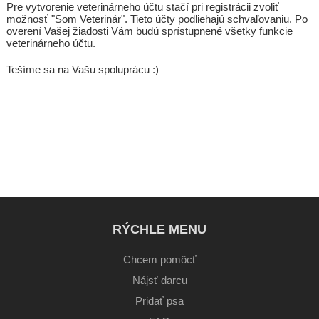
Pre vytvorenie veterinárneho účtu stačí pri registrácii zvoliť
možnosť "Som Veterinár". Tieto účty podliehajú schvaľovaniu. Po
overení Vašej žiadosti Vám budú sprístupnené všetky funkcie
veterinárneho účtu.
Tešíme sa na Vašu spoluprácu :)
RÝCHLE MENU
Chcem pomôcť
Nájsť darcu
Pridať psa