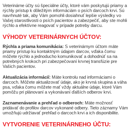
Veterinárne účty sú špeciálne účty, ktoré vám poskytujú priamy a
rýchly prístup k dôležitým informáciám o psích darcoch krvi. Sú
navrhnuté tak, aby Vám pomohli dosiahnuť lepšie výsledky vo
Vašej starostlivosti o psích pacientov a zabezpečiť, aby ste mohli
rýchlo a efektívne reagovať v prípade potreby darcu.
VÝHODY VETERINÁRNYCH ÚČTOV:
Rýchla a priama komunikácia:
S veterinárnym účtom máte
priamy prístup ku kontaktným údajom darcov, vďaka čomu
môžete rýchlo a jednoducho komunikovať a dohodnúť sa na
potrebných krokoch pri zabezpečovaní krvnej transfúzie pre
Vašich pacientov.
Aktualizácia informácií:
Máte kontrolu nad informáciami o
darcoch. Môžete aktualizovať údaje, ako je krvná skupina a váha
psa, vďaka čomu môžete mať vždy aktuálne údaje, ktoré Vám
pomôžu pri plánovaní a vykonávaní ďalších odberov krvi.
Zaznamenávanie a prehľad o odberoch:
Máte možnosť
pridávať do profilov darcov vykonané odbery. Tieto záznamy Vám
umožňujú udržiavať prehľad o darcoch krvi a ich disponibilite.
VYTVORENIE VETERINÁRNEHO ÚČTU: