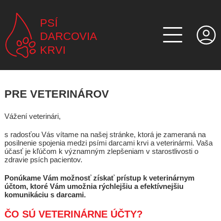
PSÍ
DARCOVIA
KRVI
PRE VETERINÁROV
Vážení veterinári,
s radosťou Vás vítame na našej stránke, ktorá je zameraná na
posilnenie spojenia medzi psími darcami krvi a veterinármi. Vaša
účasť je kľúčom k významným zlepšeniam v starostlivosti o
zdravie psích pacientov.
Ponúkame Vám možnosť získať prístup k veterinárnym
účtom, ktoré Vám umožnia rýchlejšiu a efektívnejšiu
komunikáciu s darcami.
ČO SÚ VETERINÁRNE ÚČTY?