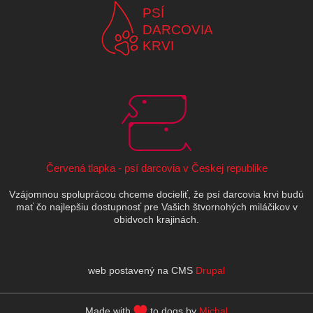
PSÍ
DARCOVIA
KRVI
Červená tlapka - psí darcovia v Českej republike
Vzájomnou spoluprácou chceme docieliť, že psí darcovia krvi budú
mať čo najlepšiu dostupnosť pre Vašich štvornohých miláčikov v
obidvoch krajinách.
web postavený na CMS
Drupal
Made with
to dogs by
Michal